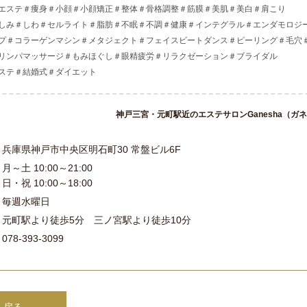
エステ＃痩身＃小顔＃小顔矯正＃整体＃骨格調整＃筋膜＃美肌＃美白＃肩こり
しみ＃しわ＃セルライト＃脂肪＃不眠＃不調＃健康＃インテグラル＃エンダモロジ
プ＃コラーゲンマシン＃メタジェクト＃フェイスビートダンス＃ピーリング＃毛穴
リンパマッサージ＃もみほぐし＃眼精疲労＃リラクゼーション＃ブライダル
ステ＃結婚式＃ダイエット
神戸三宮・元町駅近のエステサロンGanesha（ガ
兵庫県神戸市中央区明石町30 常盤ビル6F
月～土 10:00～21:00
日・祝 10:00～18:00
毎週水曜日
元町駅より徒歩5分 三ノ宮駅より徒歩10分
078-393-3099
 戻る