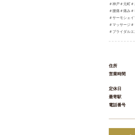
＃神戸＃元町＃
＃腰痛＃痛み＃
＃サーモシェイ
＃マッサージ＃
＃ブライダルエ
住所
営業時間
定休日
最寄駅
電話番号
＜