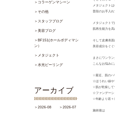
＞コラーゲンマシーン
メタジェクトは
＞その他
普段のお手入れ
＞スタッフブログ
メタジェクトで
肌再生能力を高
＞美容ブログ
＞BF151(ホールボディマシ
そして皮膚表面
ン）
美容成分をぐぐー
＞メタジェクト
まさにワンラン
こんなお悩みに
＞水光ピーリング
☆最近、肌のハ
☆ほうれい線や
☆肌が乾燥して
アーカイブ
☆ファンデーシ
☆年齢より若々
＞2026-08
＞2026-07
施術後は