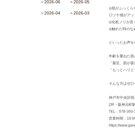
＞2026-06
＞2026-05
◎肌がふっくら
＞2026-04
＞2026-03
◎ツヤ感がアッ
◎化粧ノリが良
◎触れた時のな
といったお声を
年齢を重ねた肌
「最近、肌が疲
「もっとハリと
そんな方はぜひ
神戸市中央区明
[JR・阪神元町
TEL：078-393-
営業時間：10:00～
https://www.ga