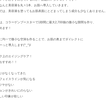
なんと美容液を丸々1本、お肌へ導入していきます。
では、美容液を塗ってもお肌表面にとどまってしまう成分も少なくありません。
は、コラーゲンブースターで1秒間に最大2,700個の微小な隙間を作り、
めます！
に均一で微小な空洞を作ることで、お肌の奥までダイレクトに
っと導入します(^_^)/
ク上のエイジングケア！
おすすめ！！
リがなくなってきた
フェイスラインが気になる
ツヤがない
ョンがきれいにのらない
しい印象が欲しい