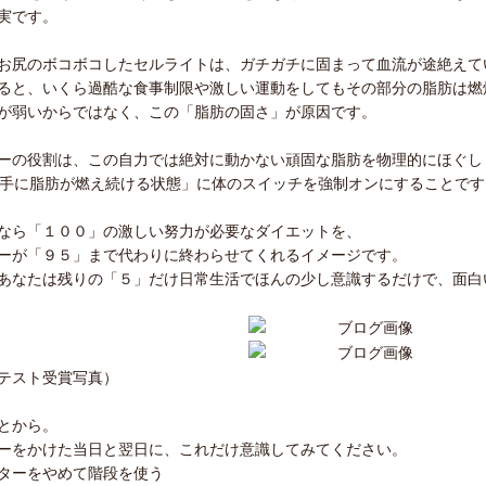
実です。
お尻のボコボコしたセルライトは、ガチガチに固まって血流が途絶えて
ると、いくら過酷な食事制限や激しい運動をしてもその部分の脂肪は燃
が弱いからではなく、この「脂肪の固さ」が原因です。
ーの役割は、この自力では絶対に動かない頑固な脂肪を物理的にほぐし
勝手に脂肪が燃え続ける状態」に体のスイッチを強制オンにすることです
なら「１００」の激しい努力が必要なダイエットを、
ーが「９５」まで代わりに終わらせてくれるイメージです。
あなたは残りの「５」だけ日常生活でほんの少し意識するだけで、面白
テスト受賞写真）
とから。
ーをかけた当日と翌日に、これだけ意識してみてください。
ターをやめて階段を使う