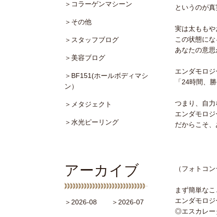
＞コラーゲンマシーン
というのが真
＞その他
実は太ももや
この状態にな
＞スタッフブログ
あなたの意思
＞美容ブログ
エンダモロジ
＞BF151(ホールボディマシ
「24時間、
ン）
つまり、自力
＞メタジェクト
エンダモロジ
＞水光ピーリング
だからこそ、
アーカイブ
（フォトコン
まず簡単なこ
エンダモロジ
＞2026-08
＞2026-07
◎エスカレー