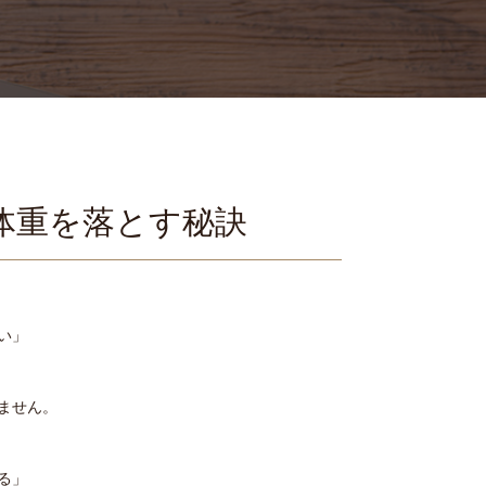
体重を落とす秘訣
い」
ません。
る」