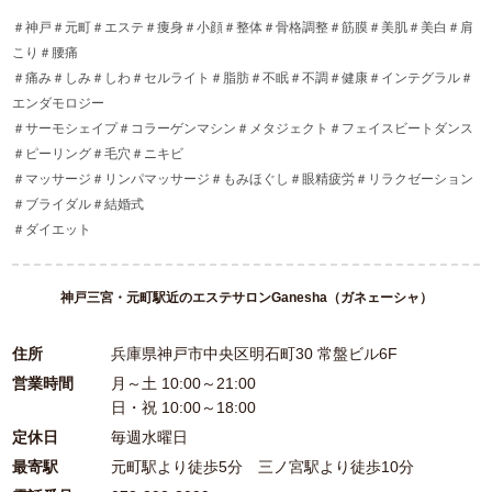
＃神戸＃元町＃エステ＃痩身＃小顔＃整体＃骨格調整＃筋膜＃美肌＃美白＃肩
こり＃腰痛
＃痛み＃しみ＃しわ＃セルライト＃脂肪＃不眠＃不調＃健康＃インテグラル＃
エンダモロジー
＃サーモシェイプ＃コラーゲンマシン＃メタジェクト＃フェイスビートダンス
＃ピーリング＃毛穴＃ニキビ
＃マッサージ＃リンパマッサージ＃もみほぐし＃眼精疲労＃リラクゼーション
＃ブライダル＃結婚式
＃ダイエット
神戸三宮・元町駅近のエステサロンGanesha（ガネェーシャ）
住所
兵庫県神戸市中央区明石町30 常盤ビル6F
営業時間
月～土 10:00～21:00
日・祝 10:00～18:00
定休日
毎週水曜日
最寄駅
元町駅より徒歩5分 三ノ宮駅より徒歩10分