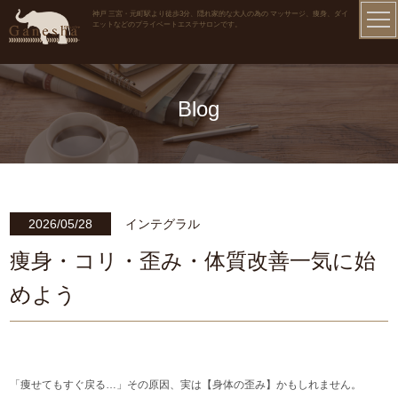
神戸 三宮・元町駅より徒歩3分、隠れ家的な大人の為の マッサージ、痩身、ダイ
エットなどのプライベートエステサロンです。
Blog
2026/05/28
インテグラル
痩身・コリ・歪み・体質改善一気に始
めよう
「痩せてもすぐ戻る…」その原因、実は【身体の歪み】かもしれません。