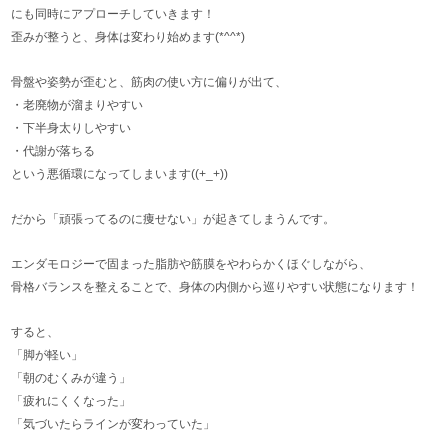
にも同時にアプローチしていきます！
歪みが整うと、身体は変わり始めます(*^^*)
骨盤や姿勢が歪むと、筋肉の使い方に偏りが出て、
・老廃物が溜まりやすい
・下半身太りしやすい
・代謝が落ちる
という悪循環になってしまいます((+_+))
だから「頑張ってるのに痩せない」が起きてしまうんです。
エンダモロジーで固まった脂肪や筋膜をやわらかくほぐしながら、
骨格バランスを整えることで、身体の内側から巡りやすい状態になります！
すると、
「脚が軽い」
「朝のむくみが違う」
「疲れにくくなった」
「気づいたらラインが変わっていた」