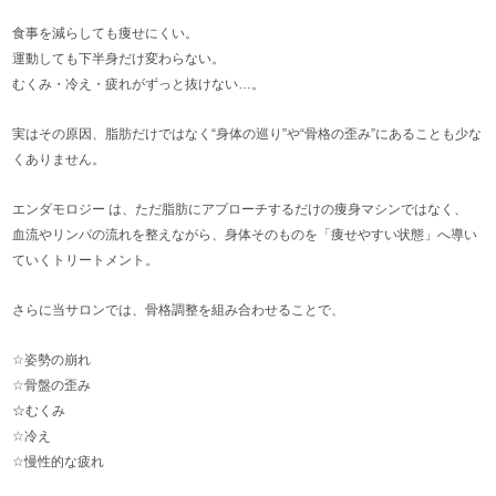
食事を減らしても痩せにくい。
運動しても下半身だけ変わらない。
むくみ・冷え・疲れがずっと抜けない…。
実はその原因、脂肪だけではなく“身体の巡り”や“骨格の歪み”にあることも少な
くありません。
エンダモロジー は、ただ脂肪にアプローチするだけの痩身マシンではなく、
血流やリンパの流れを整えながら、身体そのものを「痩せやすい状態」へ導い
ていくトリートメント。
さらに当サロンでは、骨格調整を組み合わせることで、
☆姿勢の崩れ
☆骨盤の歪み
☆むくみ
☆冷え
☆慢性的な疲れ