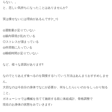
らない。。
と、悲しい気持ちになったことはありませんか?
実は痩せないには理由があるんです(>_<)
◎運動量が足りていない
◎腸内環境が乱れている
◎ストレスが溜まっている
◎停滞期に入っている
◎睡眠時間が足りていない
など、様々な原因があります!!
なのでとりあえず食べるのを我慢する!っていう方法はあんまりおすすめしませ
ん。
大切なのは今自分の身体でなにが必要か、何をしたらいいのかをしっかり知る
こと。
ガネェーシャでは機械を当てて施術する前に体組成計、骨格調整で
現在のお身体の状態をみていきます♪