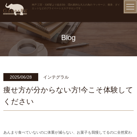
神戸 三宮・元町駅より徒歩3分、隠れ家的な大人の為の マッサージ、痩身、ダイ
エットなどのプライベートエステサロンです。
Blog
2025/06/28
インテグラル
痩せ方が分からない方!今こそ体験して
ください
あんまり食べていないのに体重が減らない、お菓子も我慢してるのに全然変わ