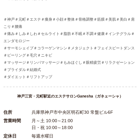
＃神戸＃元町＃エステ＃痩身＃小顔＃整体＃骨格調整＃筋膜＃美肌＃美白＃肩
こり＃腰痛
＃痛み＃しみ＃しわ＃セルライト＃脂肪＃不眠＃不調＃健康＃インテグラル＃
エンダモロジー
＃サーモシェイプ＃コラーゲンマシン＃メタジェクト＃フェイスビートダンス
＃ピーリング＃毛穴＃ニキビ
＃マッサージ＃リンパマッサージ＃もみほぐし＃眼精疲労＃リラクゼーション
＃ブライダル＃結婚式
＃ダイエット＃リフトアップ
神戸三宮・元町駅近のエステサロンGanesha（ガネェーシャ）
住所
兵庫県神戸市中央区明石町30 常盤ビル6F
営業時間
月～土 10:00～21:00
日・祝 10:00～18:00
定休日
毎週水曜日