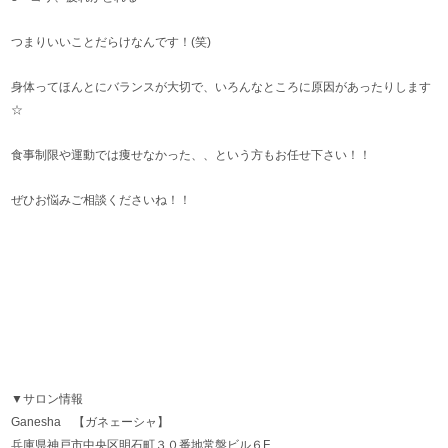
つまりいいことだらけなんです！(笑)
身体ってほんとにバランスが大切で、いろんなところに原因があったりします
☆
食事制限や運動では痩せなかった、、という方もお任せ下さい！！
ぜひお悩みご相談くださいね！！
▼サロン情報
Ganesha 【ガネェーシャ】
兵庫県神戸市中央区明石町３０番地常盤ビル６F