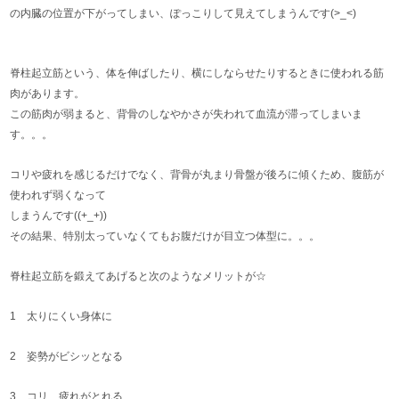
の内臓の位置が下がってしまい、ぽっこりして見えてしまうんです(>_<)
脊柱起立筋という、体を伸ばしたり、横にしならせたりするときに使われる筋
肉があります。
この筋肉が弱まると、背骨のしなやかさが失われて血流が滞ってしまいま
す。。。
コリや疲れを感じるだけでなく、背骨が丸まり骨盤が後ろに傾くため、腹筋が
使われず弱くなって
しまうんです((+_+))
その結果、特別太っていなくてもお腹だけが目立つ体型に。。。
脊柱起立筋を鍛えてあげると次のようなメリットが☆
1 太りにくい身体に
2 姿勢がビシッとなる
3 コリ、疲れがとれる