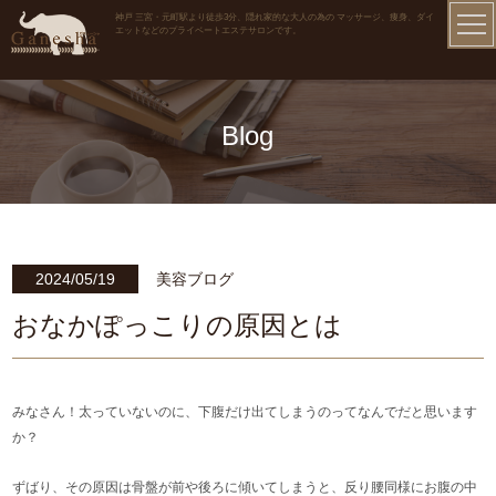
神戸 三宮・元町駅より徒歩3分、隠れ家的な大人の為の マッサージ、痩身、ダイ
エットなどのプライベートエステサロンです。
Blog
2024/05/19
美容ブログ
おなかぽっこりの原因とは
みなさん！太っていないのに、下腹だけ出てしまうのってなんでだと思います
か？
ずばり、その原因は骨盤が前や後ろに傾いてしまうと、反り腰同様にお腹の中