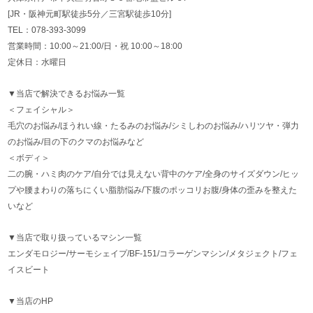
[JR・阪神元町駅徒歩5分／三宮駅徒歩10分]
TEL：078-393-3099
営業時間：10:00～21:00/日・祝 10:00～18:00
定休日：水曜日
▼当店で解決できるお悩み一覧
＜フェイシャル＞
毛穴のお悩み/ほうれい線・たるみのお悩み/シミしわのお悩み/ハリツヤ・弾力
のお悩み/目の下のクマのお悩みなど
＜ボディ＞
二の腕・ハミ肉のケア/自分では見えない背中のケア/全身のサイズダウン/ヒッ
プや腰まわりの落ちにくい脂肪悩み/下腹のポッコリお腹/身体の歪みを整えた
いなど
▼当店で取り扱っているマシン一覧
エンダモロジー/サーモシェイプ/BF-151/コラーゲンマシン/メタジェクト/フェ
イスビート
▼当店のHP