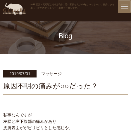
神戸 三宮・元町駅より徒歩3分、隠れ家的な大人の為の マッサージ、痩身、ダイ
エットなどのプライベートエステサロンです。
Blog
2019/07/01
マッサージ
原因不明の痛みが○○だった？
私事なんですが
左腰と左下腹部の痛みがあり
皮膚表面ががピリピリとした感じや、