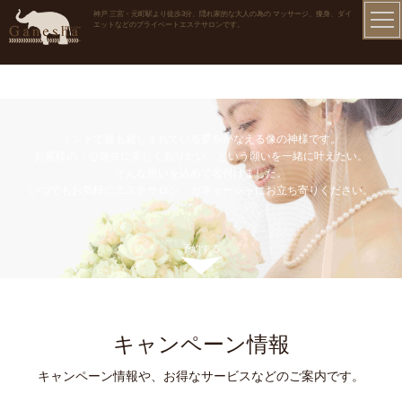
神戸 三宮・元町駅より徒歩3分、隠れ家的な大人の為の マッサージ、痩身、ダイ
エットなどのプライベートエステサロンです。
インドで最も親しまれている夢をかなえる像の神様です。
お客様の「心身共に美しくありたい」という願いを一緒に叶えたい。
そんな思いを込めて名付けました。
いつでもお気軽にエステサロン ガネェーシャにお立ち寄りください。
予約する
キャンペーン情報
キャンペーン情報や、お得なサービスなどのご案内です。