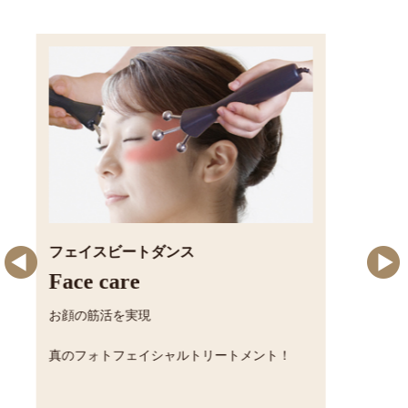
フェイスビートダンス
サ
Face care
Bo
お顔の筋活を実現
おか
ダ
念！
。
真のフォトフェイシャルトリートメント！
！
サー
施術