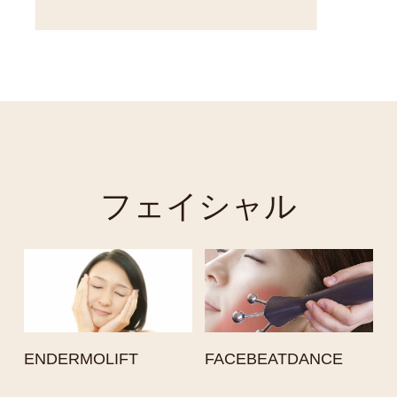
（サ
での
脂肪
プ。
消！
お
フェイシャル
ENDERMOLIFT
FACEBEATDANCE