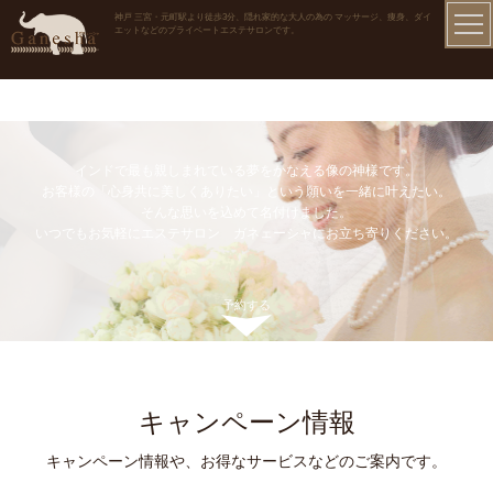
神戸 三宮・元町駅より徒歩3分、隠れ家的な大人の為の マッサージ、痩身、ダイ
エットなどのプライベートエステサロンです。
インドで最も親しまれている夢をかなえる像の神様です。
お客様の「心身共に美しくありたい」という願いを一緒に叶えたい。
そんな思いを込めて名付けました。
いつでもお気軽にエステサロン ガネェーシャにお立ち寄りください。
予約する
キャンペーン情報
キャンペーン情報や、お得なサービスなどのご案内です。