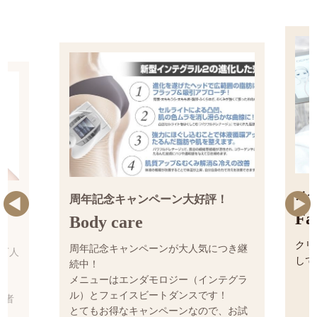
周年記念キャンペーン大好評！
メ
Body care
F
周年記念キャンペーンが大人気につき継続
ク
2万人
中！
し
メニューはエンダモロジー（インテグラル）
とフェイスビートダンスです！
賞者
とてもお得なキャンペーンなので、お試しさ
す。