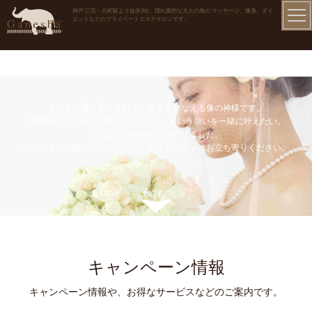
神戸 三宮・元町駅より徒歩3分、隠れ家的な大人の為の マッサージ、痩身、ダイ
エットなどのプライベートエステサロンです。
インドで最も親しまれている夢をかなえる像の神様です。
お客様の「心身共に美しくありたい」という願いを一緒に叶えたい。
そんな思いを込めて名付けました。
いつでもお気軽にエステサロン ガネェーシャにお立ち寄りください。
予約する
キャンペーン情報
キャンペーン情報や、お得なサービスなどのご案内です。